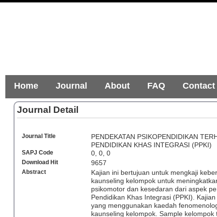
Home
Journal
About
FAQ
Contact
Journal Detail
Journal Title
PENDEKATAN PSIKOPENDIDIKAN TER
PENDIDIKAN KHAS INTEGRASI (PPKI)
SAPJ Code
0, 0, 0
Download Hit
9657
Abstract
Kajian ini bertujuan untuk mengkaji keb
kaunseling kelompok untuk meningkatkan
psikomotor dan kesedaran dari aspek pe
Pendidikan Khas Integrasi (PPKI). Kajian 
yang menggunakan kaedah fenomenologi
kaunseling kelompok. Sample kelompok te