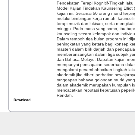
Pendekatan Terapi Kognitif-Tingkah laku
Model Kajian Tindakan Kaunseling Elliot
kajian ini. Seramai 50 orang murid terpin
melalui bimbingan kerja rumah, kaunseli
terapi muzik dan lukisan, serta mengikut
minggu. Pada masa yang sama, ibu bapa 
kaunseling secara kelompok dan individ
Dalam tempoh tiga bulan program ini dija
peningkatan yang ketara bagi konsep ken
masteri dalam bilik darjah dan pencapai
memberansangkan dalam tiga subjek yang
dan Bahasa Melayu. Dapatan kajian me
mempunyai pencapaian sederhana dalam 
mengalami penambahbaikan tingkah lak
akademik jika diberi perhatian sewajarny
tanggapan bahawa golongan murid yang
dalam akademik merupakan kumpulan k
mencacatkan reputasi keputusan peperik
Rendah.
Download